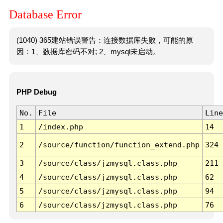
Database Error
(1040) 365建站错误警告：连接数据库失败，可能的原
因：1、数据库密码不对; 2、mysql未启动。
PHP Debug
No.
File
Line
1
/index.php
14
2
/source/function/function_extend.php
324
3
/source/class/jzmysql.class.php
211
4
/source/class/jzmysql.class.php
62
5
/source/class/jzmysql.class.php
94
6
/source/class/jzmysql.class.php
76