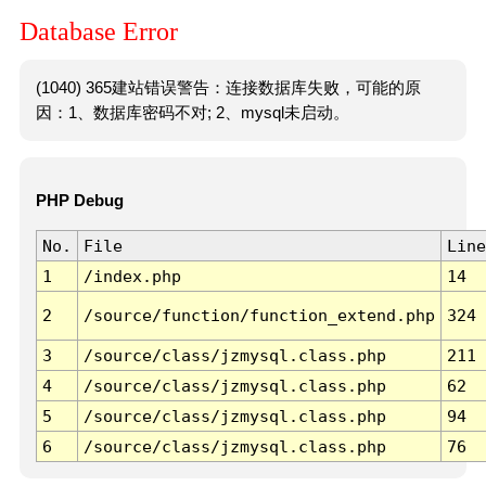
Database Error
(1040) 365建站错误警告：连接数据库失败，可能的原
因：1、数据库密码不对; 2、mysql未启动。
PHP Debug
No.
File
Line
1
/index.php
14
2
/source/function/function_extend.php
324
3
/source/class/jzmysql.class.php
211
4
/source/class/jzmysql.class.php
62
5
/source/class/jzmysql.class.php
94
6
/source/class/jzmysql.class.php
76