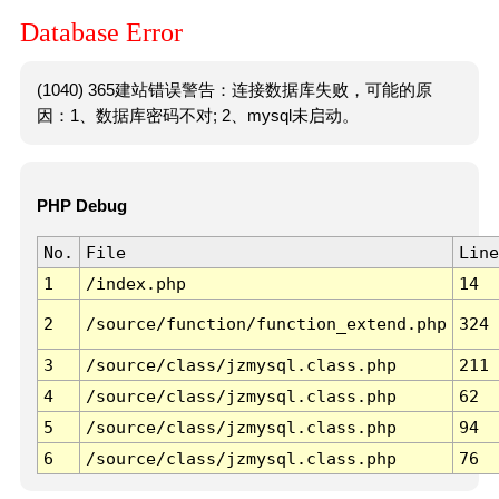
Database Error
(1040) 365建站错误警告：连接数据库失败，可能的原
因：1、数据库密码不对; 2、mysql未启动。
PHP Debug
No.
File
Line
1
/index.php
14
2
/source/function/function_extend.php
324
3
/source/class/jzmysql.class.php
211
4
/source/class/jzmysql.class.php
62
5
/source/class/jzmysql.class.php
94
6
/source/class/jzmysql.class.php
76