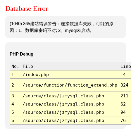
Database Error
(1040) 365建站错误警告：连接数据库失败，可能的原
因：1、数据库密码不对; 2、mysql未启动。
PHP Debug
No.
File
Line
1
/index.php
14
2
/source/function/function_extend.php
324
3
/source/class/jzmysql.class.php
211
4
/source/class/jzmysql.class.php
62
5
/source/class/jzmysql.class.php
94
6
/source/class/jzmysql.class.php
76