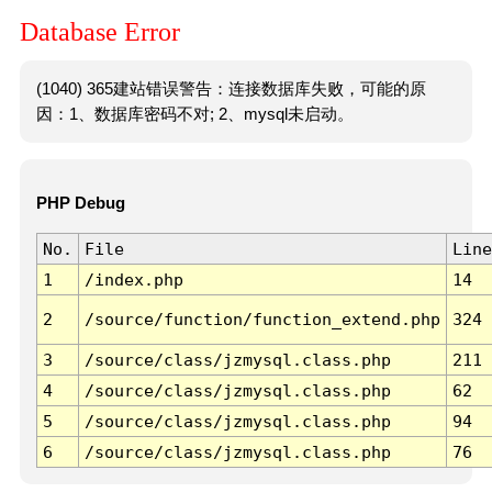
Database Error
(1040) 365建站错误警告：连接数据库失败，可能的原
因：1、数据库密码不对; 2、mysql未启动。
PHP Debug
No.
File
Line
1
/index.php
14
2
/source/function/function_extend.php
324
3
/source/class/jzmysql.class.php
211
4
/source/class/jzmysql.class.php
62
5
/source/class/jzmysql.class.php
94
6
/source/class/jzmysql.class.php
76