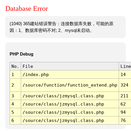
Database Error
(1040) 365建站错误警告：连接数据库失败，可能的原
因：1、数据库密码不对; 2、mysql未启动。
PHP Debug
No.
File
Line
1
/index.php
14
2
/source/function/function_extend.php
324
3
/source/class/jzmysql.class.php
211
4
/source/class/jzmysql.class.php
62
5
/source/class/jzmysql.class.php
94
6
/source/class/jzmysql.class.php
76