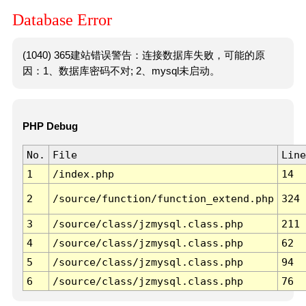
Database Error
(1040) 365建站错误警告：连接数据库失败，可能的原
因：1、数据库密码不对; 2、mysql未启动。
PHP Debug
No.
File
Line
1
/index.php
14
2
/source/function/function_extend.php
324
3
/source/class/jzmysql.class.php
211
4
/source/class/jzmysql.class.php
62
5
/source/class/jzmysql.class.php
94
6
/source/class/jzmysql.class.php
76