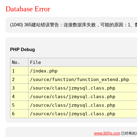
Database Error
(1040) 365建站错误警告：连接数据库失败，可能的原因：1、数
PHP Debug
No.
File
1
/index.php
2
/source/function/function_extend.php
3
/source/class/jzmysql.class.php
4
/source/class/jzmysql.class.php
5
/source/class/jzmysql.class.php
6
/source/class/jzmysql.class.php
www.365jz.com
已经将此