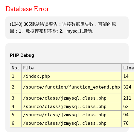
Database Error
(1040) 365建站错误警告：连接数据库失败，可能的原
因：1、数据库密码不对; 2、mysql未启动。
PHP Debug
No.
File
Line
1
/index.php
14
2
/source/function/function_extend.php
324
3
/source/class/jzmysql.class.php
211
4
/source/class/jzmysql.class.php
62
5
/source/class/jzmysql.class.php
94
6
/source/class/jzmysql.class.php
76