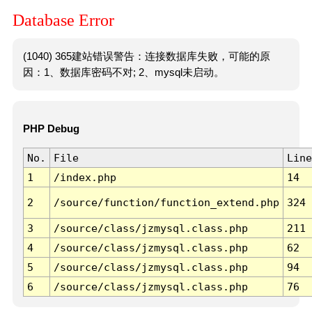
Database Error
(1040) 365建站错误警告：连接数据库失败，可能的原
因：1、数据库密码不对; 2、mysql未启动。
PHP Debug
No.
File
Line
1
/index.php
14
2
/source/function/function_extend.php
324
3
/source/class/jzmysql.class.php
211
4
/source/class/jzmysql.class.php
62
5
/source/class/jzmysql.class.php
94
6
/source/class/jzmysql.class.php
76