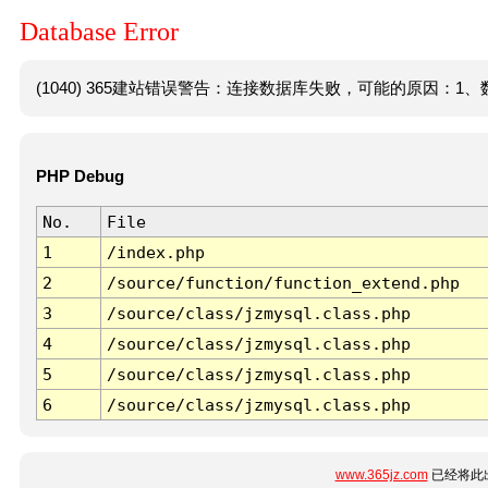
Database Error
(1040) 365建站错误警告：连接数据库失败，可能的原因：1、数
PHP Debug
No.
File
1
/index.php
2
/source/function/function_extend.php
3
/source/class/jzmysql.class.php
4
/source/class/jzmysql.class.php
5
/source/class/jzmysql.class.php
6
/source/class/jzmysql.class.php
www.365jz.com
已经将此