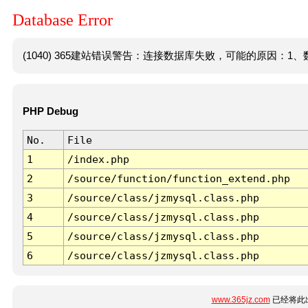
Database Error
(1040) 365建站错误警告：连接数据库失败，可能的原因：1、数
PHP Debug
No.
File
1
/index.php
2
/source/function/function_extend.php
3
/source/class/jzmysql.class.php
4
/source/class/jzmysql.class.php
5
/source/class/jzmysql.class.php
6
/source/class/jzmysql.class.php
www.365jz.com
已经将此