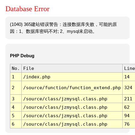
Database Error
(1040) 365建站错误警告：连接数据库失败，可能的原
因：1、数据库密码不对; 2、mysql未启动。
PHP Debug
No.
File
Line
1
/index.php
14
2
/source/function/function_extend.php
324
3
/source/class/jzmysql.class.php
211
4
/source/class/jzmysql.class.php
62
5
/source/class/jzmysql.class.php
94
6
/source/class/jzmysql.class.php
76