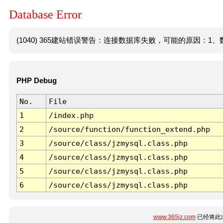
Database Error
(1040) 365建站错误警告：连接数据库失败，可能的原因：1、数
PHP Debug
No.
File
1
/index.php
2
/source/function/function_extend.php
3
/source/class/jzmysql.class.php
4
/source/class/jzmysql.class.php
5
/source/class/jzmysql.class.php
6
/source/class/jzmysql.class.php
www.365jz.com
已经将此