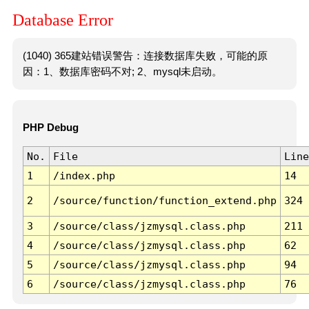
Database Error
(1040) 365建站错误警告：连接数据库失败，可能的原
因：1、数据库密码不对; 2、mysql未启动。
PHP Debug
No.
File
Line
1
/index.php
14
2
/source/function/function_extend.php
324
3
/source/class/jzmysql.class.php
211
4
/source/class/jzmysql.class.php
62
5
/source/class/jzmysql.class.php
94
6
/source/class/jzmysql.class.php
76