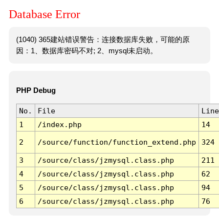
Database Error
(1040) 365建站错误警告：连接数据库失败，可能的原
因：1、数据库密码不对; 2、mysql未启动。
PHP Debug
No.
File
Line
1
/index.php
14
2
/source/function/function_extend.php
324
3
/source/class/jzmysql.class.php
211
4
/source/class/jzmysql.class.php
62
5
/source/class/jzmysql.class.php
94
6
/source/class/jzmysql.class.php
76