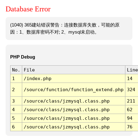
Database Error
(1040) 365建站错误警告：连接数据库失败，可能的原
因：1、数据库密码不对; 2、mysql未启动。
PHP Debug
No.
File
Line
1
/index.php
14
2
/source/function/function_extend.php
324
3
/source/class/jzmysql.class.php
211
4
/source/class/jzmysql.class.php
62
5
/source/class/jzmysql.class.php
94
6
/source/class/jzmysql.class.php
76