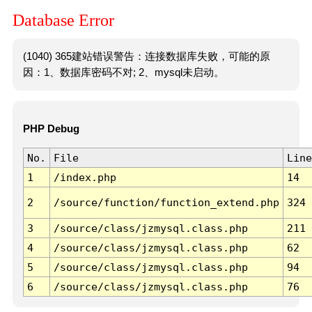
Database Error
(1040) 365建站错误警告：连接数据库失败，可能的原
因：1、数据库密码不对; 2、mysql未启动。
PHP Debug
No.
File
Line
1
/index.php
14
2
/source/function/function_extend.php
324
3
/source/class/jzmysql.class.php
211
4
/source/class/jzmysql.class.php
62
5
/source/class/jzmysql.class.php
94
6
/source/class/jzmysql.class.php
76